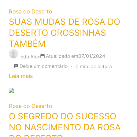
Rosa do Deserto
SUAS MUDAS DE ROSA DO
DESERTO GROSSINHAS
TAMBÉM
Atualizado em
07/01/2024
Edu Alon
em
Deixe um comentário
0 min. de leitura
SUAS
Leia mais
MUDAS
DE
ROSA
Rosa do Deserto
DO
O SEGREDO DO SUCESSO
DESERTO
NO NASCIMENTO DA ROSA
GROSSINHAS