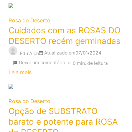
MÉTODO
para
criar
Rosa do Deserto
RAÍZES
Cuidados com as ROSAS DO
na
DESERTO recém germinadas
sua
Atualizado em
07/01/2024
Edu Alon
ESTACA
em
Deixe um comentário
0 min. de leitura
de
Cuidados
Leia mais
ROSA
com
do
as
DESERTO
ROSAS
Rosa do Deserto
DO
Opção de SUBSTRATO
DESERTO
barato e potente para ROSA
recém