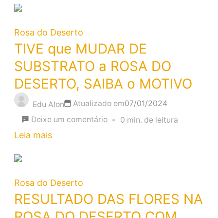
DA
FLORAÇÃO
Rosa do Deserto
NA
TIVE que MUDAR DE
ROSA
SUBSTRATO a ROSA DO
DO
DESERTO, SAIBA o MOTIVO
DESERTO,
Atualizado em
07/01/2024
VOCÊ
Edu Alon
em
JÁ
Deixe um comentário
0 min. de leitura
TIVE
SABIA?
Leia mais
que
MUDAR
DE
Rosa do Deserto
SUBSTRATO
RESULTADO DAS FLORES NA
a
ROSA DO DESERTO COM