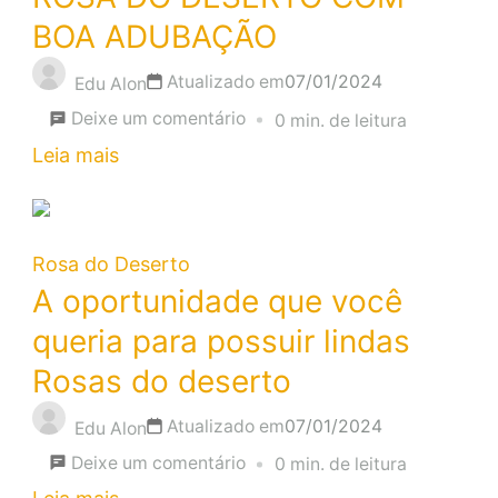
ROSA
BOA ADUBAÇÃO
DO
Atualizado em
07/01/2024
DESERTO,
Edu Alon
em
SAIBA
Deixe um comentário
0 min. de leitura
RESULTADO
o
Leia mais
DAS
MOTIVO
FLORES
NA
Rosa do Deserto
ROSA
A oportunidade que você
DO
queria para possuir lindas
DESERTO
Rosas do deserto
COM
Atualizado em
07/01/2024
BOA
Edu Alon
em
ADUBAÇÃO
Deixe um comentário
0 min. de leitura
A