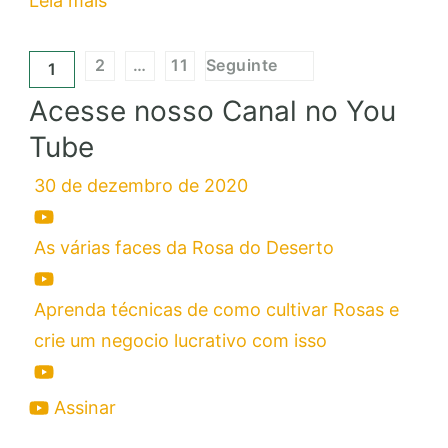
Leia mais
oportunidade
Paginação
que
2
…
11
Seguinte
1
Página
Página
Página
você
de
Acesse nosso Canal no You
queria
posts
Tube
para
possuir
30 de dezembro de 2020
lindas
Rosas
As várias faces da Rosa do Deserto
do
deserto
Aprenda técnicas de como cultivar Rosas e
crie um negocio lucrativo com isso
Assinar