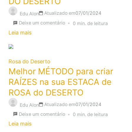
DO DESERTO
TAMBÉM
Atualizado em
07/01/2024
Edu Alon
em
Deixe um comentário
0 min. de leitura
O
Leia mais
SEGREDO
DO
SUCESSO
Rosa do Deserto
NO
Melhor MÉTODO para criar
NASCIMENTO
RAÍZES na sua ESTACA de
DA
ROSA do DESERTO
ROSA
Atualizado em
07/01/2024
DO
Edu Alon
em
DESERTO
Deixe um comentário
0 min. de leitura
Melhor
Leia mais