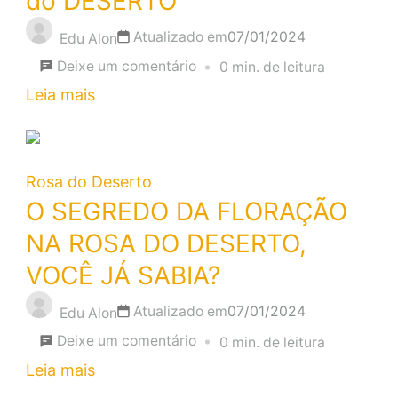
do DESERTO
germinadas
Atualizado em
07/01/2024
Edu Alon
em
Deixe um comentário
0 min. de leitura
Opção
Leia mais
de
SUBSTRATO
barato
Rosa do Deserto
e
O SEGREDO DA FLORAÇÃO
potente
NA ROSA DO DESERTO,
para
VOCÊ JÁ SABIA?
ROSA
Atualizado em
07/01/2024
do
Edu Alon
em
DESERTO
Deixe um comentário
0 min. de leitura
O
Leia mais
SEGREDO