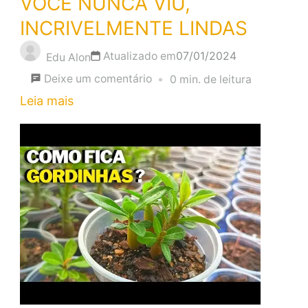
VOCÊ NUNCA VIU,
INCRIVELMENTE LINDAS
Atualizado em
07/01/2024
Edu Alon
em
Deixe um comentário
0 min. de leitura
FLORES
Leia mais
ÚNICAS
COMO
VOCÊ
NUNCA
VIU,
INCRIVELMENTE
LINDAS